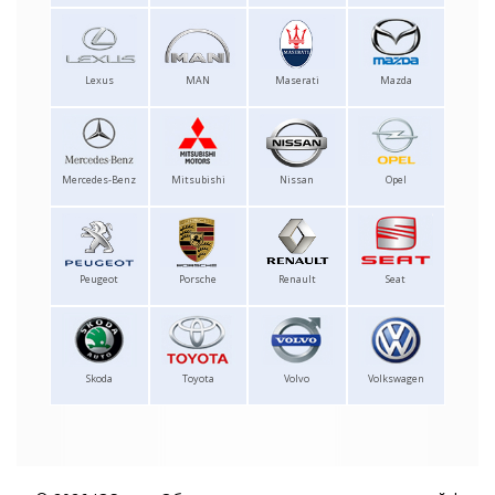
Lexus
MAN
Maserati
Mazda
Mercedes-Benz
Mitsubishi
Nissan
Opel
Peugeot
Porsche
Renault
Seat
Skoda
Toyota
Volvo
Volkswagen