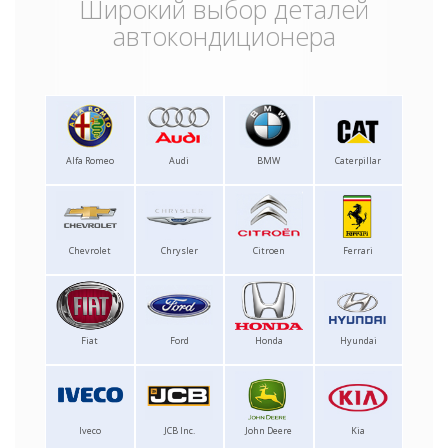
Широкий выбор деталей
автокондиционера
Alfa Romeo
Audi
BMW
Caterpillar
Chevrolet
Chrysler
Citroen
Ferrari
Fiat
Ford
Honda
Hyundai
Iveco
JCB Inc.
John Deere
Kia