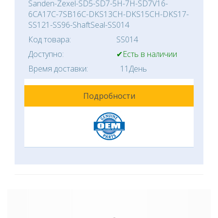
Sanden-Zexel-SD5-SD7-5H-7H-SD7V16-
6CA17C-7SB16C-DKS13CH-DKS15CH-DKS17-
SS121-SS96-ShaftSeal-SS014
Код товара:
SS014
Доступно:
✔Есть в наличии
Время доставки:
11День
Подробности