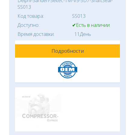
Delphi-Sanden-Seltec-TM-V5-SD7-ShaftSeal-
SS013
Код товара:
SS013
Доступно:
✔Есть в наличии
Время доставки:
11День
Подробности