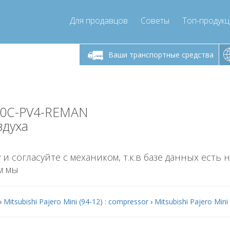
Для продавцов
Советы
Топ-продук
ик-пятница 9:00
Понедельник-пятница 9:00
Понедельни
- 17
- 17
Ваши транспортные средства
mpressor-express.ru
info@compressor-express.ru
info@comp
090C-PV4-REMAN
здуха
 и согласуйте с механиком, т.к.в базе данных есть 
м мы
›
Mitsubishi Pajero Mini (94-12) : compressor
›
Mitsubishi Pajero Mini