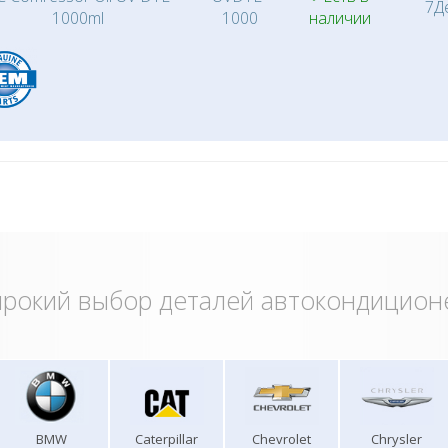
7Д
1000ml
1000
наличии
рокий выбор деталей автокондицион
BMW
Caterpillar
Chevrolet
Chrysler