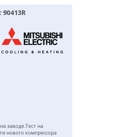
 90413R
а заводе.Тест на
ти нового компрессора