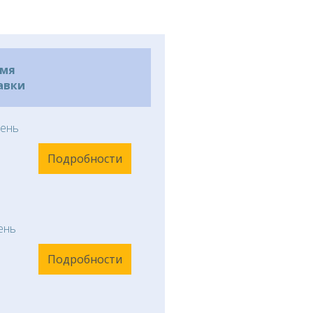
емя
авки
ень
Подробности
ень
Подробности