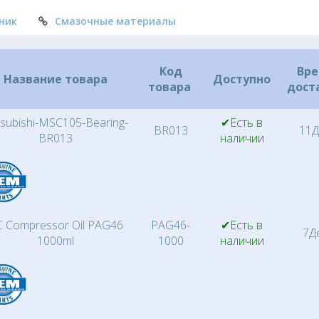
ник
Смазочные материалы
Код
Вр
Название товара
Доступно
товара
дост
subishi-MSC105-Bearing-
✔Есть в
BR013
11Д
BR013
наличии
 Compressor Oil PAG46
PAG46-
✔Есть в
7Д
1000ml
1000
наличии