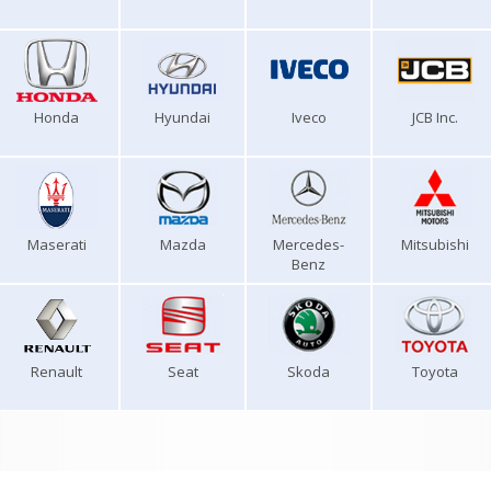
Honda
Hyundai
Iveco
JCB Inc.
Maserati
Mazda
Mercedes-
Mitsubishi
Benz
Renault
Seat
Skoda
Toyota