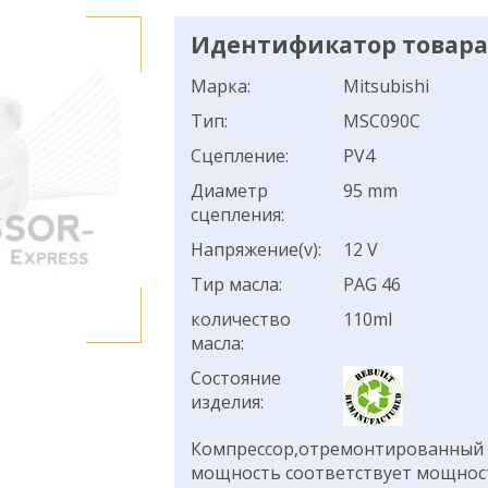
Идентификатор товара:
Марка:
Mitsubishi
Тип:
MSC090C
Сцепление:
PV4
Диаметр
95 mm
сцепления:
Напряжение(v):
12 V
Тир масла:
PAG 46
количество
110ml
масла:
Состояние
изделия:
Компрессор,отремонтированный н
мощность соответствует мощнос