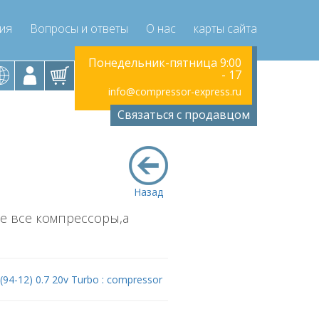
ция
Вопросы и ответы
О нас
карты сайта
к-пятница 9:00
Понедельник-пятница 9:00
Понедельник
- 17
- 17
ressor-express.ru
info@compressor-express.ru
info@compr
Связаться с продавцом
Назад
не все компрессоры,а
 (94-12) 0.7 20v Turbo : compressor