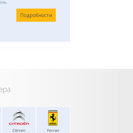
ень
Подробности
ера
Citroen
Ferrari