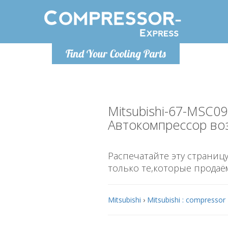
Понедельн
Find Your Cooling Parts
info@co
Mitsubishi-67-MSC
Автокомпрессор во
Распечатайте эту страницу
только те,которые продаё
Mitsubishi
›
Mitsubishi : compressor