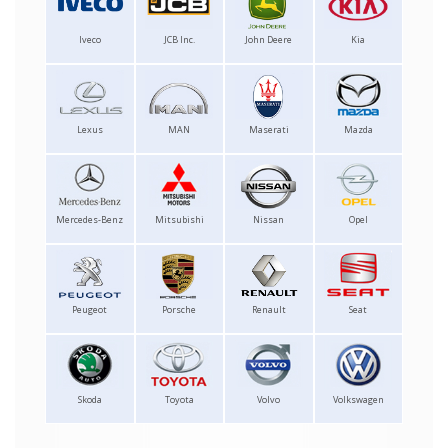
Iveco
JCB Inc.
John Deere
Kia
Lexus
MAN
Maserati
Mazda
Mercedes-Benz
Mitsubishi
Nissan
Opel
Peugeot
Porsche
Renault
Seat
Skoda
Toyota
Volvo
Volkswagen