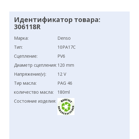
Идентификатор товара:
306118R
Марка:
Denso
Тип:
10PA17C
Сцепление:
PV6
Диаметр сцепления:
120 mm
Напряжение(v):
12 V
Тир масла:
PAG 46
количество масла:
180ml
Состояние изделия: