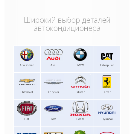
Широкий выбор деталей
автокондиционера
Alfa Romeo
Audi
BMW
Caterpillar
Chevrolet
Chrysler
Citroen
Ferrari
Fiat
Ford
Honda
Hyundai