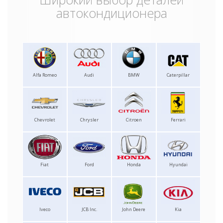
автокондиционера
Alfa Romeo
Audi
BMW
Caterpillar
Chevrolet
Chrysler
Citroen
Ferrari
Fiat
Ford
Honda
Hyundai
Iveco
JCB Inc.
John Deere
Kia