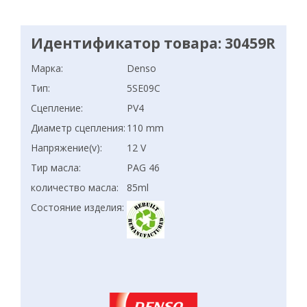
Идентификатор товара: 30459R
Марка:
Denso
Тип:
5SE09C
Сцепление:
PV4
Диаметр сцепления:
110 mm
Напряжение(v):
12 V
Тир масла:
PAG 46
количество масла:
85ml
Состояние изделия: