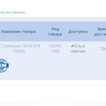
ные материалы
Код
Вре
Название товара
Доступно
товара
дост
C Comressor Oil UV DYE
UVDYE-
✔Есть в
7Де
1000ml
1000
наличии