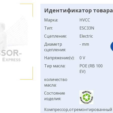
Идентификатор товара:
Марка:
HVCC
Тип:
ESC33N
Сцепление:
Electric
Диаметр
- mm
сцепления:
Напряжение(v):
0 V
Тир масла:
POE (RB 100
EV)
количество
масла:
Состояние
изделия:
Компрессор,отремонтированный н