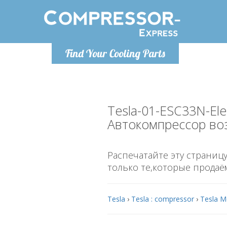
Понедельн
Find Your Cooling Parts
info@co
Tesla-01-ESC33N-El
Автокомпрессор во
Распечатайте эту страницу
только те,которые продаё
Tesla
›
Tesla : compressor
›
Tesla M