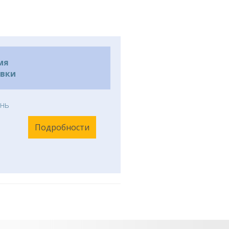
мя
авки
нь
Подробности