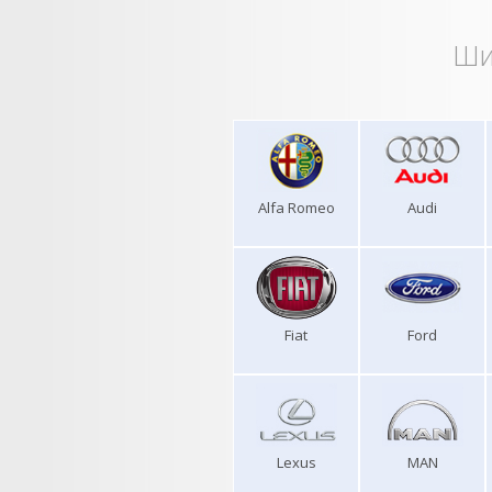
Ши
Alfa Romeo
Audi
Fiat
Ford
Lexus
MAN