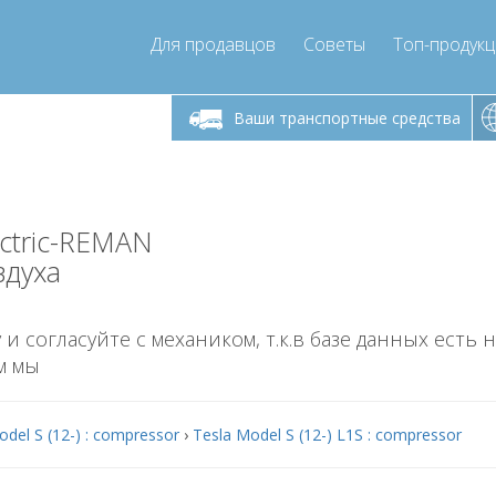
Для продавцов
Советы
Топ-продук
ик-пятница 9:00
Понедельник-пятница 9:00
Понедельни
- 17
- 17
Ваши транспортные средства
mpressor-express.ru
info@compressor-express.ru
info@comp
ectric-REMAN
здуха
 и согласуйте с механиком, т.к.в базе данных есть 
м мы
odel S (12-) : compressor
›
Tesla Model S (12-) L1S : compressor