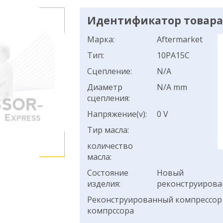
Идентификатор товара:
Марка:
Aftermarket
Тип:
10PA15C
Сцепление:
N/A
Диаметр
N/A mm
сцепления:
Напряжение(v):
0 V
Тир масла:
количество
масла:
Состояние
Новый
изделия:
реконструиров
Реконструированный компрессор 
компрссора