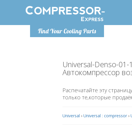
Понедельн
Find Your Cooling Parts
info@co
Universal-Denso-01
Автокомпрессор во
Распечатайте эту страницу
только те,которые продаё
Universal
›
Universal : compressor
›