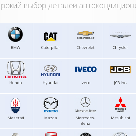
рокий выбор деталей автокондицион
BMW
Caterpillar
Chevrolet
Chrysler
Honda
Hyundai
Iveco
JCB Inc.
Maserati
Mazda
Mercedes-
Mitsubishi
Benz