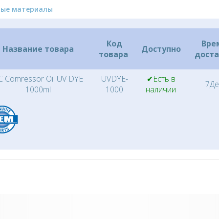
ные материалы
Код
Вре
Название товара
Доступно
товара
дост
C Comressor Oil UV DYE
UVDYE-
✔Есть в
7Де
1000ml
1000
наличии