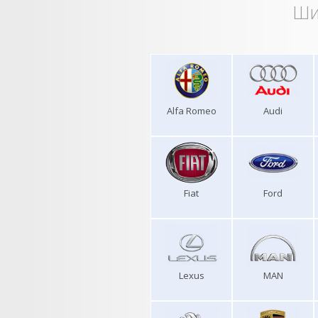
Ши
Alfa Romeo
Audi
Fiat
Ford
Lexus
MAN