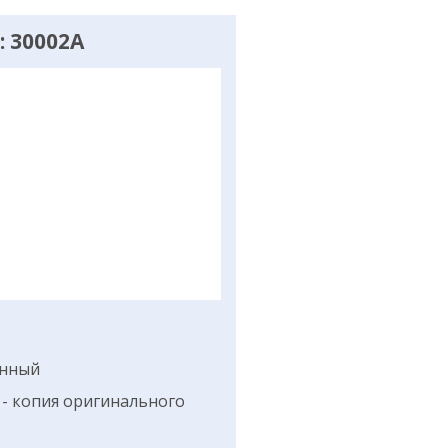
 30002A
анный
- копия оригинального