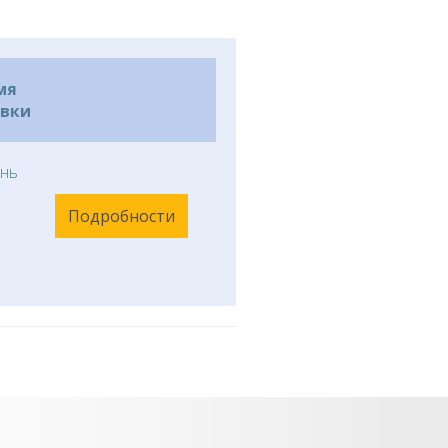
мя
авки
нь
Подробности