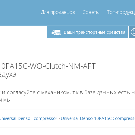
Для продавцов
Советы
Топ-продук
ик-пятница 9:00
Понедельник-пятница 9:00
Понедельни
- 17
- 17
Ваши транспортные средства
mpressor-express.ru
info@compressor-express.ru
info@comp
-10PA15C-WO-Clutch-NM-AFT
здуха
 и согласуйте с механиком, т.к.в базе данных есть 
м мы
Universal Denso : compressor
›
Universal Denso 10PA15C : compress