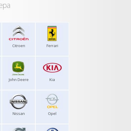
ера
Citroen
Ferrari
John Deere
Kia
Nissan
Opel