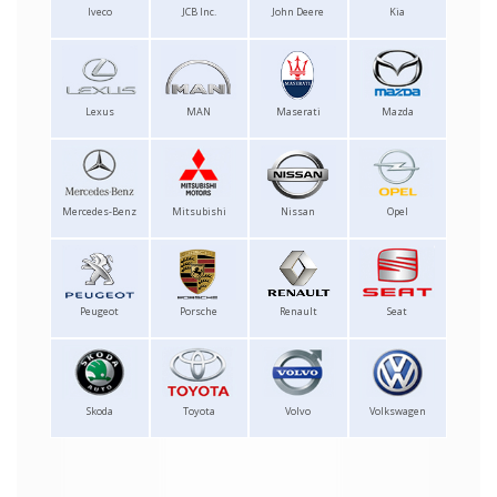
Iveco
JCB Inc.
John Deere
Kia
Lexus
MAN
Maserati
Mazda
Mercedes-Benz
Mitsubishi
Nissan
Opel
Peugeot
Porsche
Renault
Seat
Skoda
Toyota
Volvo
Volkswagen