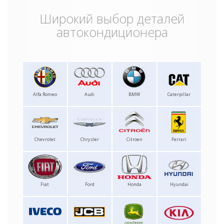
Широкий выбор деталей
автокондиционера
Alfa Romeo
Audi
BMW
Caterpillar
Chevrolet
Chrysler
Citroen
Ferrari
Fiat
Ford
Honda
Hyundai