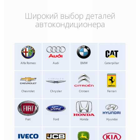
Широкий выбор деталей
автокондиционера
Alfa Romeo
Audi
BMW
Caterpillar
Chevrolet
Chrysler
Citroen
Ferrari
Fiat
Ford
Honda
Hyundai