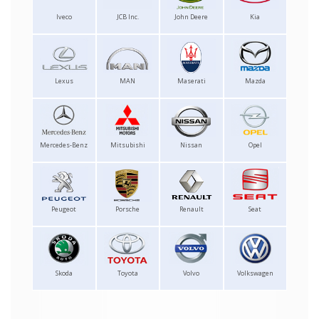
Iveco
JCB Inc.
John Deere
Kia
Lexus
MAN
Maserati
Mazda
Mercedes-Benz
Mitsubishi
Nissan
Opel
Peugeot
Porsche
Renault
Seat
Skoda
Toyota
Volvo
Volkswagen