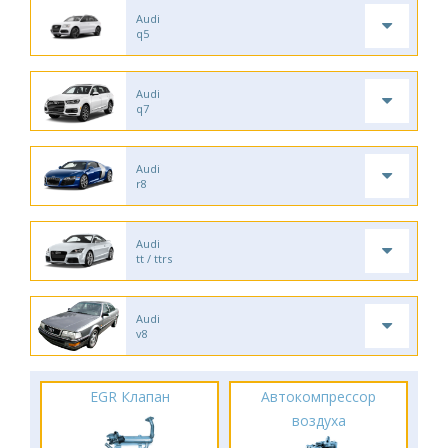
Audi
q5
Audi
q7
Audi
r8
Audi
tt / ttrs
Audi
v8
EGR Клапан
Автокомпрессор
воздуха