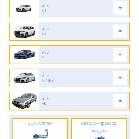
Audi
q5
Audi
q7
Audi
r8
Audi
tt / ttrs
Audi
v8
EGR Клапан
Автокомпрессор
воздуха