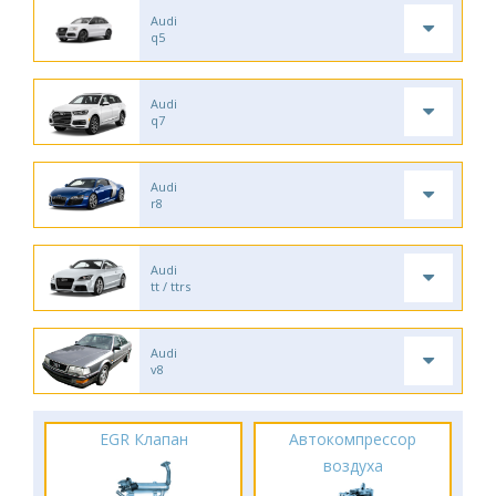
Audi
q5
Audi
q7
Audi
r8
Audi
tt / ttrs
Audi
v8
EGR Клапан
Автокомпрессор
воздуха