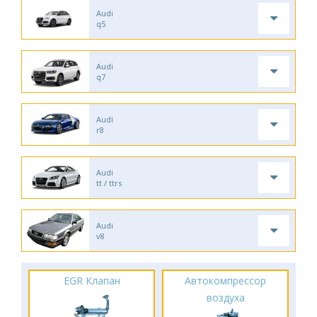
Audi
q5
Audi
q7
Audi
r8
Audi
tt / ttrs
Audi
v8
EGR Клапан
Автокомпрессор
воздуха