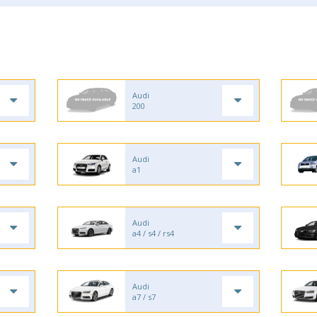
Audi
200
Audi
a1
Audi
a4 / s4 / rs4
Audi
a7 / s7