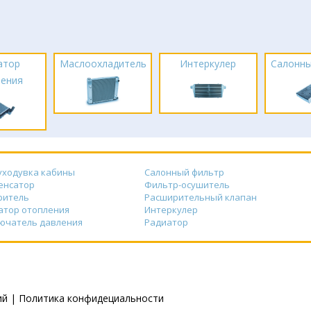
атор
Маслоохладитель
Интеркулер
Салонны
ления
уходувка кабины
Салонный фильтр
енсатор
Фильтр-осушитель
ритель
Расширительный клапан
атор отопления
Интеркулер
ючатель давления
Радиатор
ий
|
Политика конфидециальности