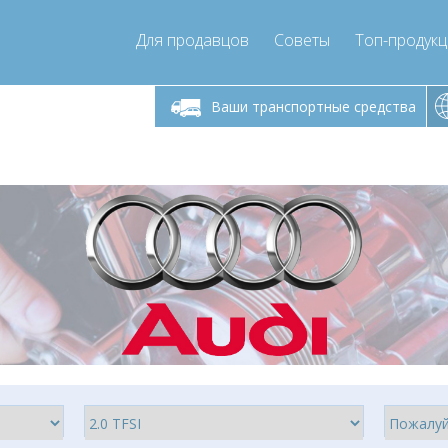
Для продавцов
Советы
Топ-продук
ик-пятница 9:00
Понедельник-пятница 9:00
Понедельни
- 17
- 17
Ваши транспортные средства
mpressor-express.ru
info@compressor-express.ru
info@comp