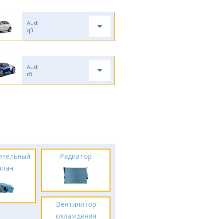
Audi
q3
Audi
r8
ительный
Радиатор
апан
Вентилятор
охлаждения