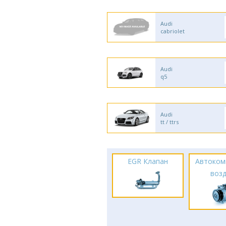
Audi
cabriolet
Audi
q5
Audi
tt / ttrs
EGR Клапан
Автоком
воз