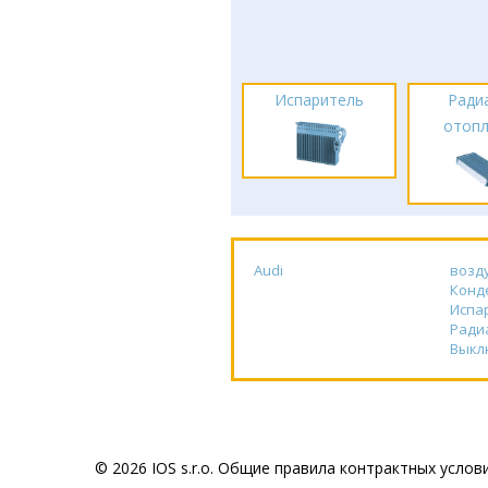
Испаритель
Ради
отоп
Audi
возд
Конд
Испа
Ради
Выкл
© 2026 IOS s.r.o.
Общие правила контрактных услов