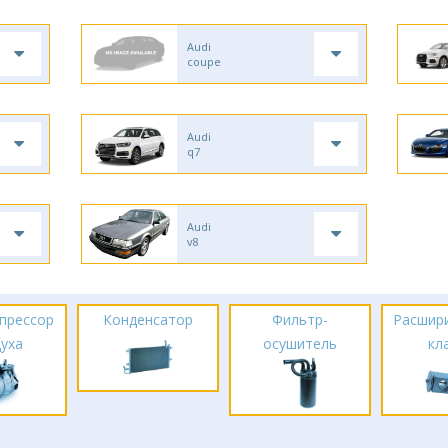
Audi
coupe
Audi
q7
Audi
v8
прессор
Конденсатор
Фильтр-
Расшир
духа
осушитель
кл