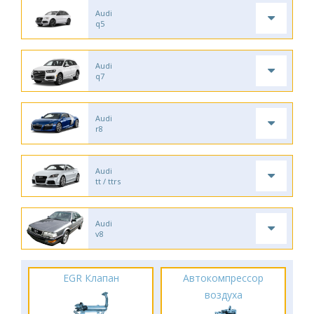
Audi
q5
Audi
q7
Audi
r8
Audi
tt / ttrs
Audi
v8
EGR Клапан
Автокомпрессор
воздуха