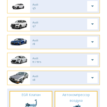
Audi
q5
Audi
q7
Audi
r8
Audi
tt / ttrs
Audi
v8
EGR Клапан
Автокомпрессор
воздуха