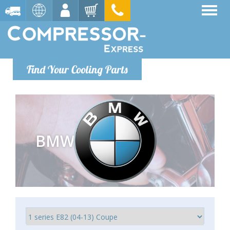
Find Your Cooling Parts
BMW