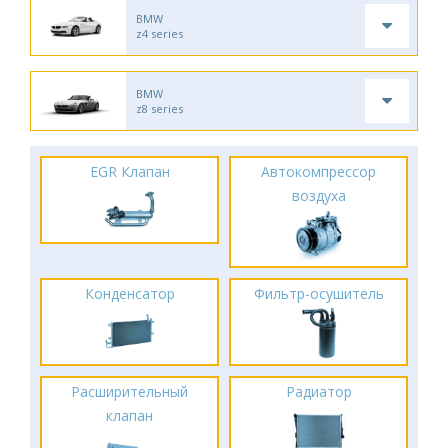
BMW
z4 series
BMW
z8 series
EGR Клапан
Автокомпрессор
воздуха
Конденсатор
Фильтр-осушитель
Расширительный
Радиатор
клапан