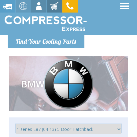
Find Your Cooling Parts
BMW