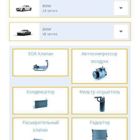
BMW
z4 series
BMW
z8 series
EGR Клапан
Автокомпрессор
воздуха
Конденсатор
Фильтр-осушитель
Расширительный
Радиатор
клапан