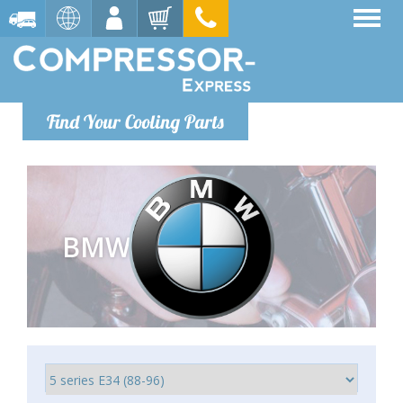
Find Your Cooling Parts
BMW