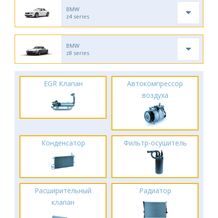
BMW
z4 series
BMW
z8 series
EGR Клапан
Автокомпрессор
воздуха
Конденсатор
Фильтр-осушитель
Расширительный
Радиатор
клапан