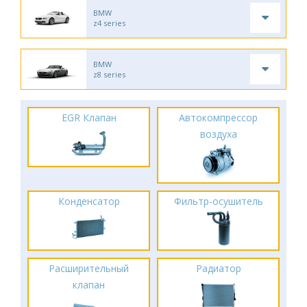
BMW
z4 series
BMW
z8 series
EGR Клапан
Автокомпрессор
воздуха
Конденсатор
Фильтр-осушитель
Расширительный
Радиатор
клапан