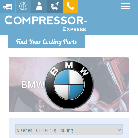
Find Your Cooling Parts
BMW