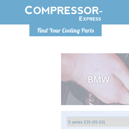
Понедельник-пятница 9:00
Понедельн
Find Your Cooling Parts
- 17
info@compressor-express.ru
info@co
BMW