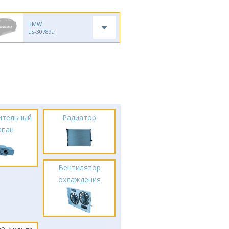
BMW
us-30789a
ительный
Радиатор
апан
Вентилятор
охлаждения