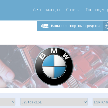
Для продавцов
Советы
Топ-продук
ик-пятница 9:00
Понедельник-пятница 9:00
- 17
- 17
Ваши транспортные средства
mpressor-express.ru
info@compressor-express.ru