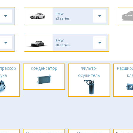
BMW
z3 series
BMW
z8 series
прессор
Конденсатор
Фильтр-
Расшир
духа
осушитель
кл