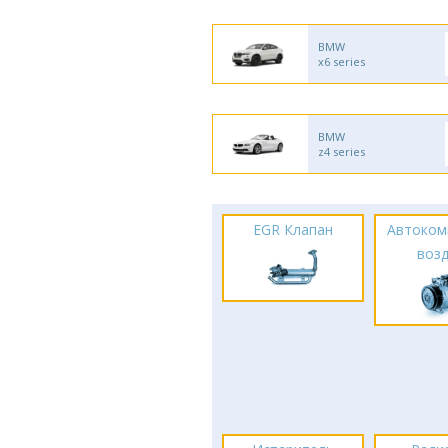
BMW
x6 series
BMW
z4 series
EGR Клапан
Автоком
воз