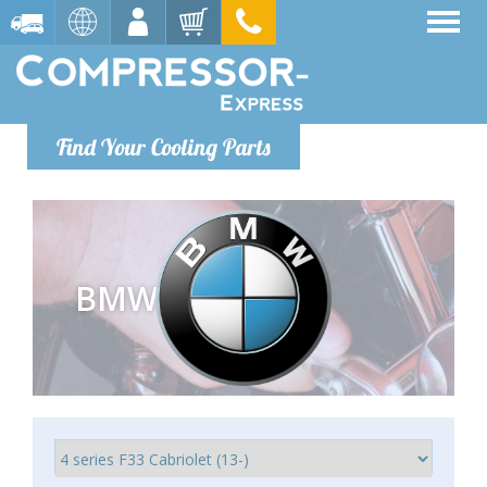
Find Your Cooling Parts
BMW