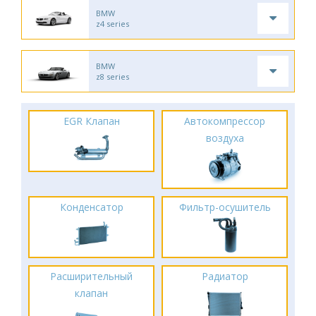
BMW
z4 series
BMW
z8 series
EGR Клапан
Автокомпрессор
воздуха
Конденсатор
Фильтр-осушитель
Расширительный
Радиатор
клапан