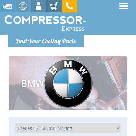
Find Your Cooling Parts
BMW