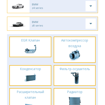
BMW
z4 series
BMW
z8 series
EGR Клапан
Автокомпрессор
воздуха
Конденсатор
Фильтр-осушитель
Расширительный
Радиатор
клапан