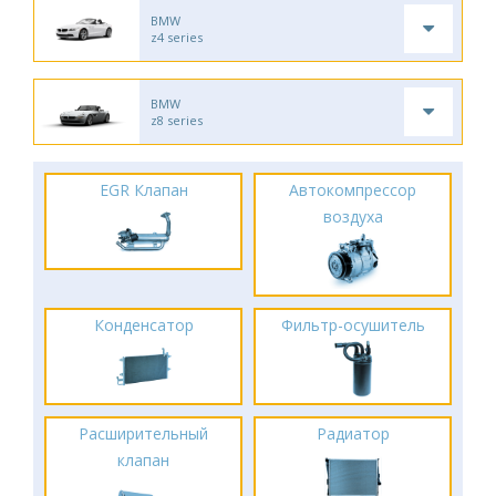
BMW
z4 series
BMW
z8 series
EGR Клапан
Автокомпрессор
воздуха
Конденсатор
Фильтр-осушитель
Расширительный
Радиатор
клапан