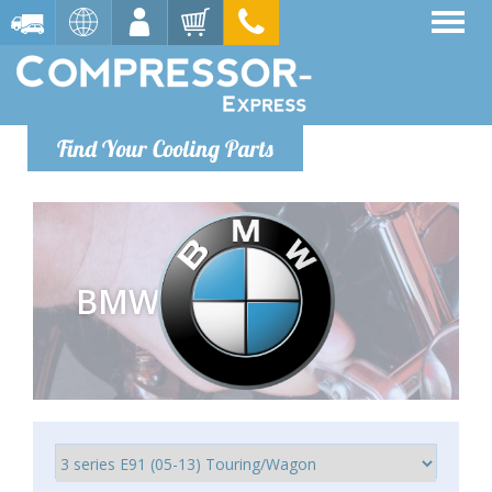
Find Your Cooling Parts
BMW