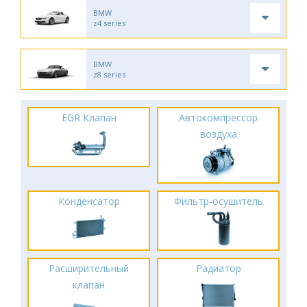
BMW
z4 series
BMW
z8 series
EGR Клапан
Автокомпрессор
воздуха
Конденсатор
Фильтр-осушитель
Расширительный
Радиатор
клапан