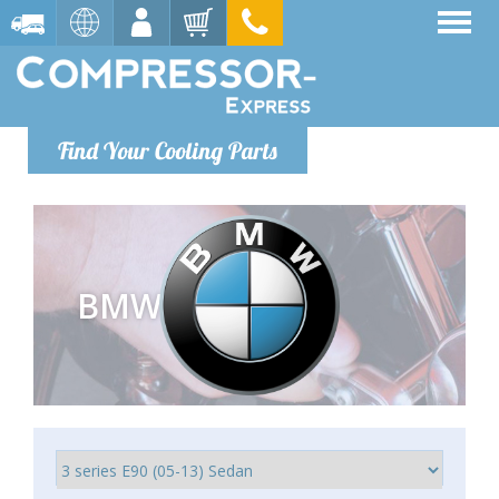
Find Your Cooling Parts
BMW