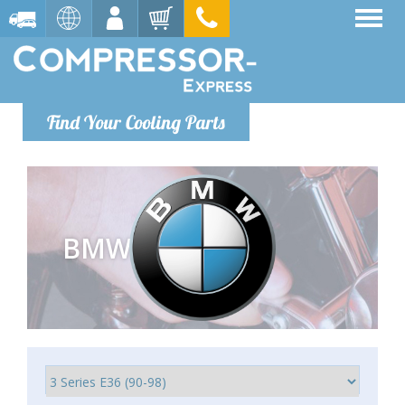
Find Your Cooling Parts
BMW