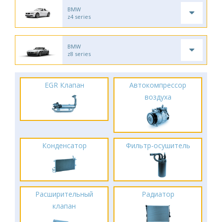
BMW
z4 series
BMW
z8 series
EGR Клапан
Автокомпрессор
воздуха
Конденсатор
Фильтр-осушитель
Расширительный
Радиатор
клапан