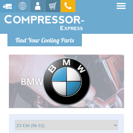
Find Your Cooling Parts
BMW