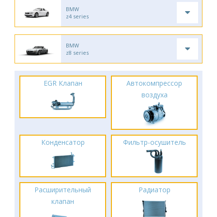
BMW
z4 series
BMW
z8 series
EGR Клапан
Автокомпрессор
воздуха
Конденсатор
Фильтр-осушитель
Расширительный
Радиатор
клапан