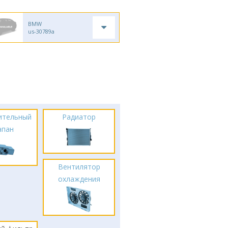
BMW
us-30789a
ительный
Радиатор
апан
Вентилятор
охлаждения