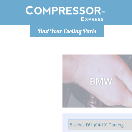
Понедельник-пятница 9:00
Понедельн
Find Your Cooling Parts
- 17
info@compressor-express.ru
info@co
BMW