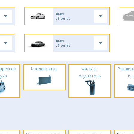
BMW
z3 series
BMW
z8 series
прессор
Конденсатор
Фильтр-
Расшир
духа
осушитель
кл