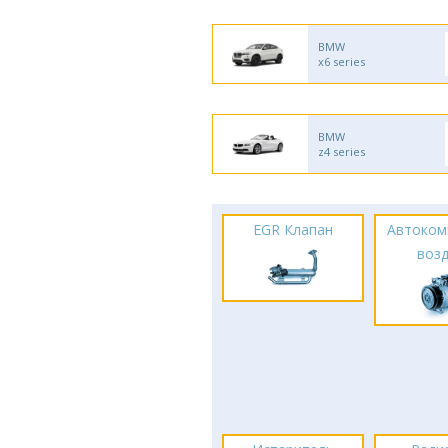
BMW
x6 series
BMW
z4 series
EGR Клапан
Автоком
воз