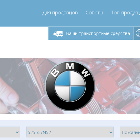
Для продавцов
Советы
Топ-продук
ик-пятница 9:00
Понедельник-пятница 9:00
- 17
- 17
Ваши транспортные средства
mpressor-express.ru
info@compressor-express.ru