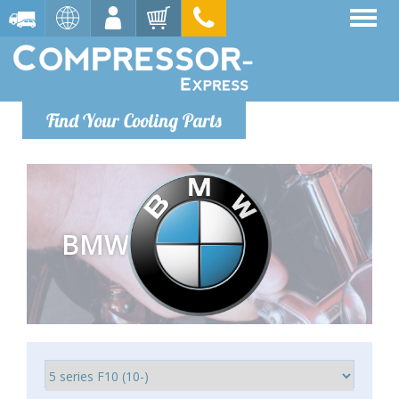
Find Your Cooling Parts
BMW