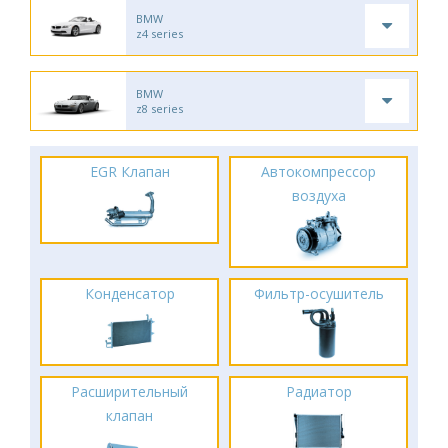
BMW
z4 series
BMW
z8 series
EGR Клапан
Автокомпрессор
воздуха
Конденсатор
Фильтр-осушитель
Расширительный
Радиатор
клапан