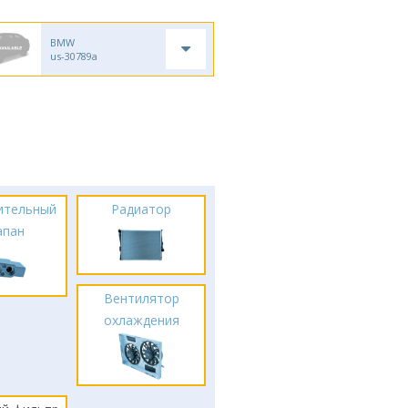
BMW
us-30789a
ительный
Радиатор
апан
Вентилятор
охлаждения