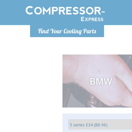
Понедельник-пятница 9:00
Понедельн
Find Your Cooling Parts
- 17
info@compressor-express.ru
info@co
BMW