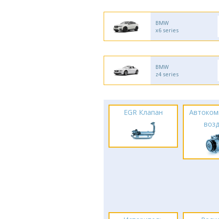
BMW
x6 series
BMW
z4 series
EGR Клапан
Автоком
воз