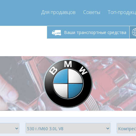
Для продавцов
Советы
Топ-продук
ик-пятница 9:00
Понедельник-пятница 9:00
- 17
- 17
Ваши транспортные средства
mpressor-express.ru
info@compressor-express.ru