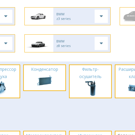
BMW
z3 series
BMW
z8 series
прессор
Конденсатор
Фильтр-
Расшир
духа
осушитель
кл