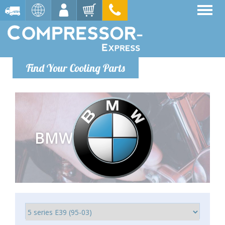
Find Your Cooling Parts
BMW