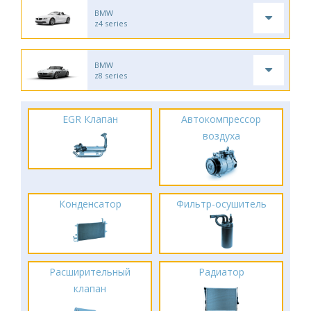
BMW
z4 series
BMW
z8 series
EGR Клапан
Автокомпрессор
воздуха
Конденсатор
Фильтр-осушитель
Расширительный
Радиатор
клапан