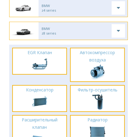
BMW
z4 series
BMW
z8 series
EGR Клапан
Автокомпрессор
воздуха
Конденсатор
Фильтр-осушитель
Расширительный
Радиатор
клапан