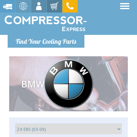
Find Your Cooling Parts
BMW