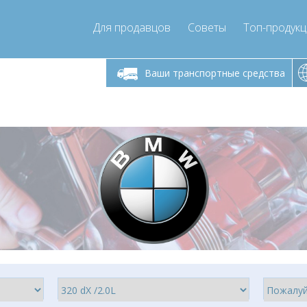
Для продавцов
Советы
Топ-продук
ик-пятница 9:00
Понедельник-пятница 9:00
Понедельни
- 17
- 17
Ваши транспортные средства
mpressor-express.ru
info@compressor-express.ru
info@comp