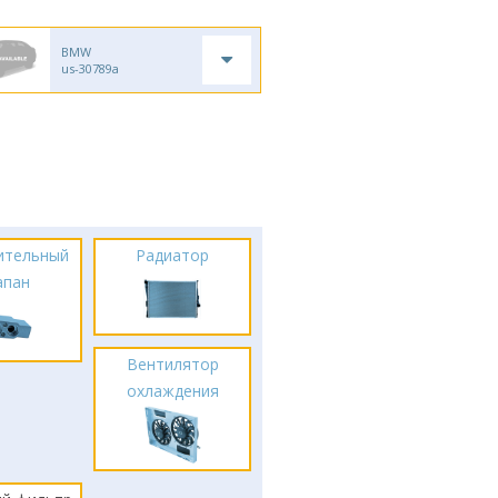
BMW
us-30789a
ительный
Радиатор
апан
Вентилятор
охлаждения