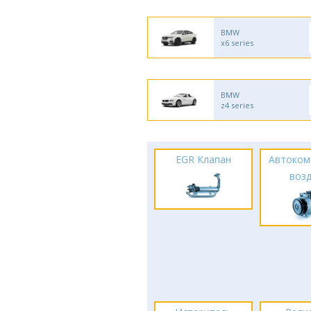
BMW
x6 series
BMW
z4 series
EGR Клапан
Автоком
воз