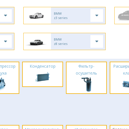
BMW
z3 series
BMW
z8 series
прессор
Конденсатор
Фильтр-
Расшир
духа
осушитель
кл