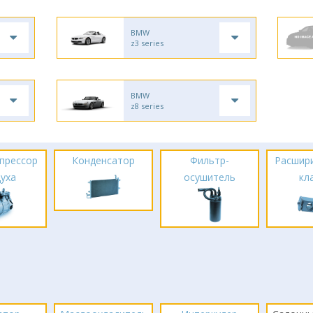
BMW
z3 series
BMW
z8 series
прессор
Конденсатор
Фильтр-
Расшир
духа
осушитель
кл