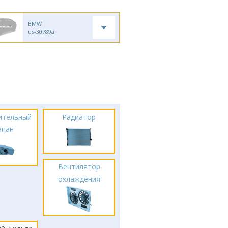
BMW
us-30789a
ительный
Радиатор
апан
Вентилятор
охлаждения