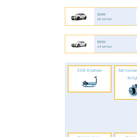
BMW
x6 series
BMW
z4 series
EGR Клапан
Автоком
воз