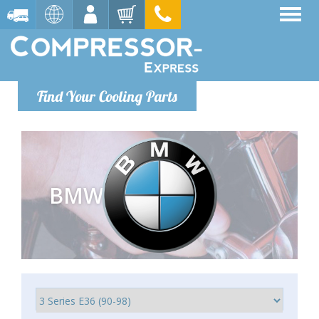
Find Your Cooling Parts
BMW