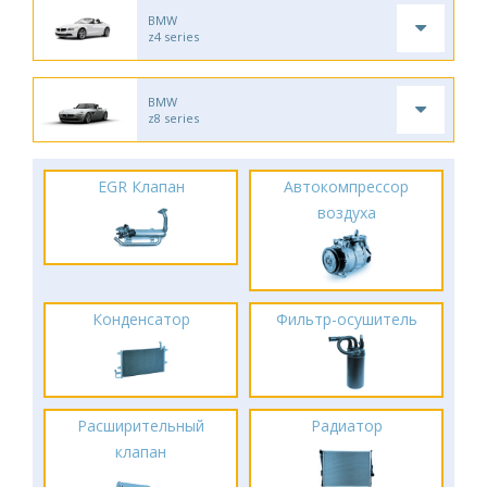
BMW
z4 series
BMW
z8 series
EGR Клапан
Автокомпрессор
воздуха
Конденсатор
Фильтр-осушитель
Расширительный
Радиатор
клапан