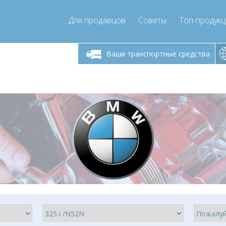
Для продавцов
Советы
Топ-продук
ик-пятница 9:00
Понедельник-пятница 9:00
Понедельни
- 17
- 17
Ваши транспортные средства
mpressor-express.ru
info@compressor-express.ru
info@comp