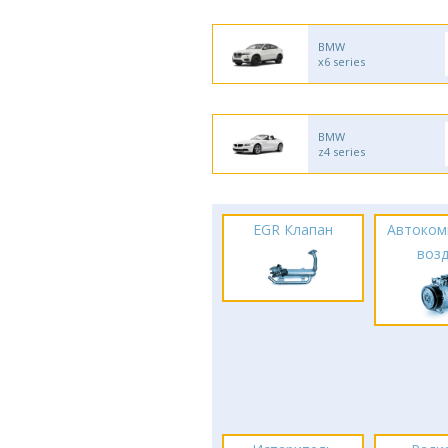
BMW
x6 series
BMW
z4 series
EGR Клапан
Автоком
воз