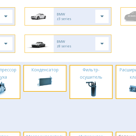
BMW
z3 series
BMW
z8 series
прессор
Конденсатор
Фильтр-
Расшир
духа
осушитель
кл