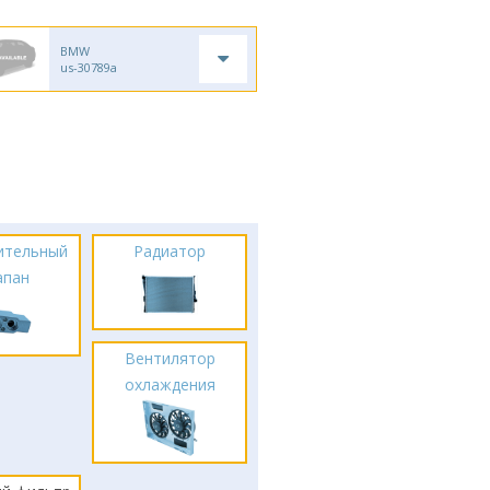
BMW
us-30789a
ительный
Радиатор
апан
Вентилятор
охлаждения