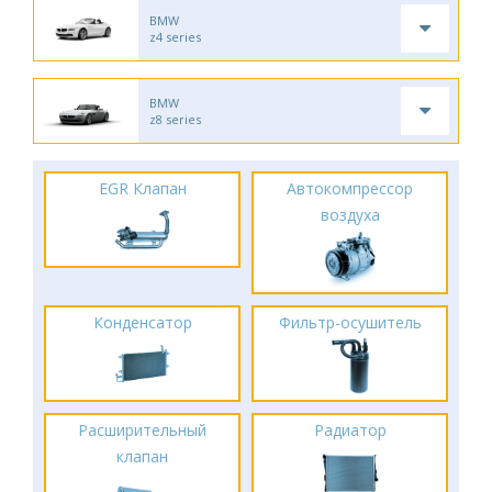
BMW
z4 series
BMW
z8 series
EGR Клапан
Автокомпрессор
воздуха
Конденсатор
Фильтр-осушитель
Расширительный
Радиатор
клапан