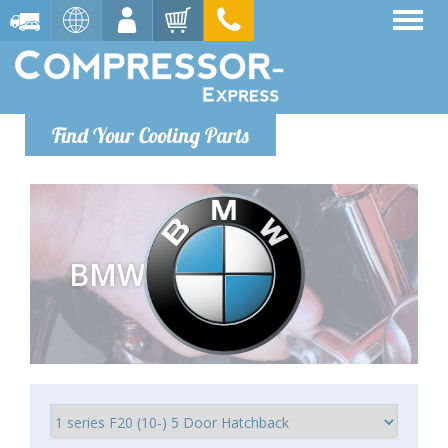
Find Your Cooling Parts
BMW