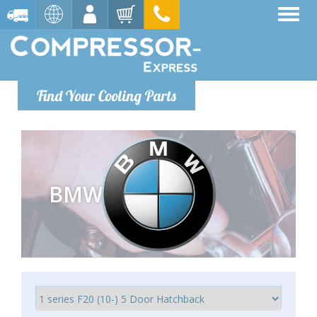
Find Your Cooling Parts
BMW