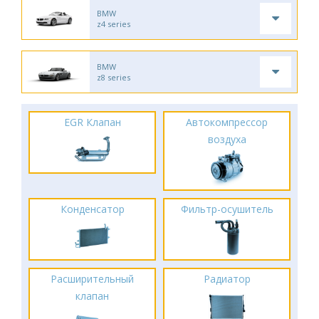
BMW
z4 series
BMW
z8 series
EGR Клапан
Автокомпрессор
воздуха
Конденсатор
Фильтр-осушитель
Расширительный
Радиатор
клапан