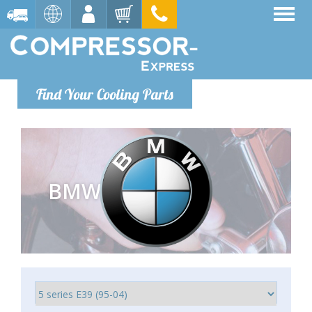
Find Your Cooling Parts
BMW