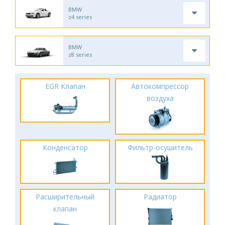
BMW
z4 series
BMW
z8 series
EGR Клапан
Автокомпрессор
воздуха
Конденсатор
Фильтр-осушитель
Расширительный
Радиатор
клапан