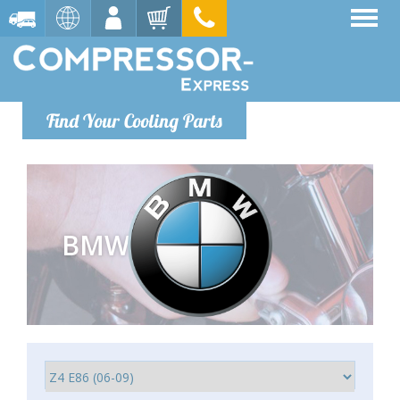
Find Your Cooling Parts
BMW