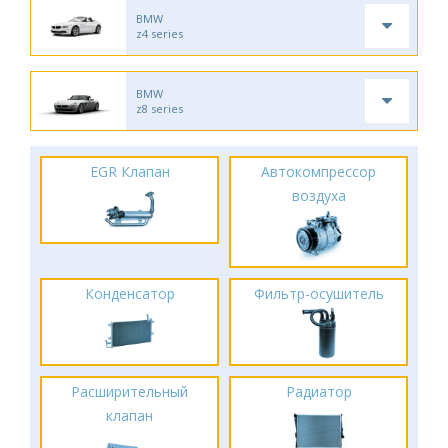
BMW
z4 series
BMW
z8 series
EGR Клапан
Автокомпрессор
воздуха
Конденсатор
Фильтр-осушитель
Расширительный
Радиатор
клапан